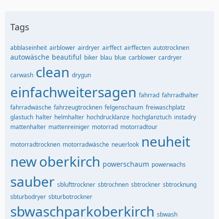
Tags
abblaseinheit
airblower
airdryer
airffect
airffecten
autotrocknen
autowäsche
beautiful
biker
blau
blue
carblower
cardryer
clean
carwash
drygun
einfachweitersagen
fahrrad
fahrradhalter
fahrradwäsche
fahrzeugtrocknen
felgenschaum
freiwaschplatz
glastuch
halter
helmhalter
hochdrucklanze
hochglanztuch
instadry
mattenhalter
mattenreiniger
motorrad
motorradtour
neuheit
motorradtrocknen
motorradwäsche
neuerlook
new
oberkirch
powerschaum
powerwachs
sauber
sblufttrockner
sbtrochnen
sbtrockner
sbtrocknung
sbturbodryer
sbturbotrockner
sbwaschparkoberkirch
sbwash